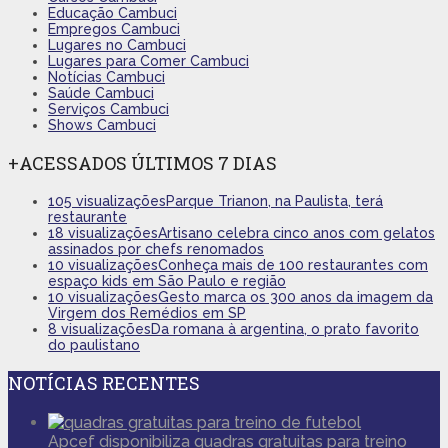
Educação Cambuci
Empregos Cambuci
Lugares no Cambuci
Lugares para Comer Cambuci
Notícias Cambuci
Saúde Cambuci
Serviços Cambuci
Shows Cambuci
+ACESSADOS ÚLTIMOS 7 DIAS
105 visualizações
Parque Trianon, na Paulista, terá
restaurante
18 visualizações
Artisano celebra cinco anos com gelatos
assinados por chefs renomados
10 visualizações
Conheça mais de 100 restaurantes com
espaço kids em São Paulo e região
10 visualizações
Gesto marca os 300 anos da imagem da
Virgem dos Remédios em SP
8 visualizações
Da romana à argentina, o prato favorito
do paulistano
NOTÍCIAS RECENTES
Apcef disponibiliza quadras gratuitas para treino