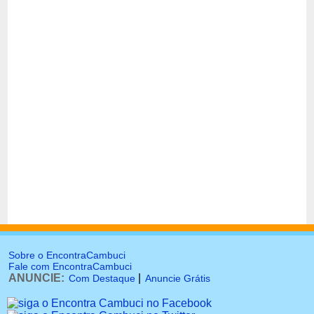
Sobre o EncontraCambuci
Fale com EncontraCambuci
ANUNCIE:
|
Com Destaque
Anuncie Grátis