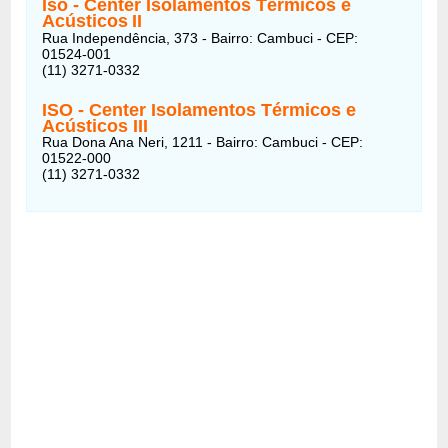
Iso - Center Isolamentos Térmicos e
Acústicos
II
Rua Independência, 373 - Bairro: Cambuci - CEP:
01524-001
(11) 3271-0332
ISO - Center Isolamentos Térmicos e
Acústicos III
Rua Dona Ana Neri, 1211 - Bairro: Cambuci - CEP:
01522-000
(11) 3271-0332