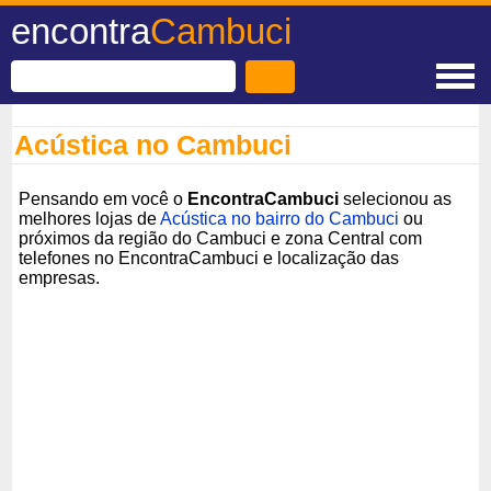
encontra
Cambuci
Acústica no Cambuci
Pensando em você o
EncontraCambuci
selecionou as
melhores lojas de
Acústica no bairro do Cambuci
ou
próximos da região do Cambuci e zona Central com
telefones no EncontraCambuci e localização das
empresas.