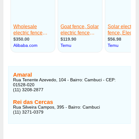
Amaral
Rua Tenente Azevedo, 104 - Bairro: Cambuci - CEP:
01528-020
(11) 3208-2877
Rei das Cercas
Rua Silveira Campos, 395 - Bairro: Cambuci
(11) 3271-0379