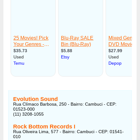
Evolution Sound
Rua Clímaco Barbosa, 250 - Bairro: Cambuci - CEP:
01523-000
(11) 3208-1055
Rock Bottom Records I
Rua Oliveira Lima, 577 - Bairro: Cambuci - CEP: 01541-
010