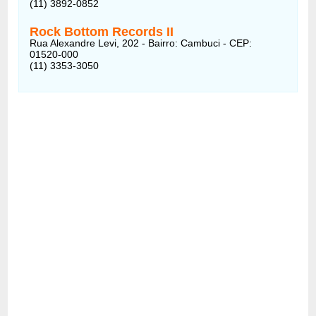
(11) 3892-0852
Rock Bottom Records II
Rua Alexandre Levi, 202 - Bairro: Cambuci - CEP:
01520-000
(11) 3353-3050