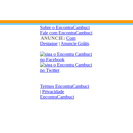
Sobre o EncontraCambuci
Fale com EncontraCambuci
ANUNCIE:
Com
Destaque
|
Anuncie Grátis
Termos EncontraCambuci
|
Privacidade
EncontraCambuci