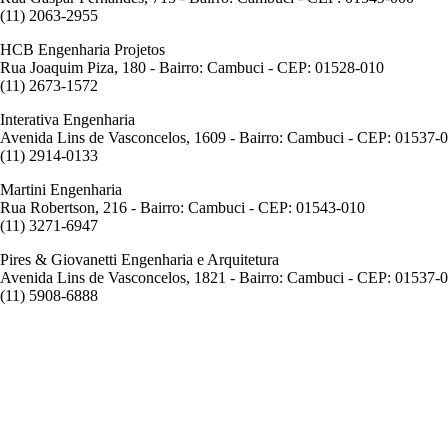
(11) 2063-2955
HCB Engenharia Projetos
Rua Joaquim Piza, 180 - Bairro: Cambuci - CEP: 01528-010
(11) 2673-1572
Interativa Engenharia
Avenida Lins de Vasconcelos, 1609 - Bairro: Cambuci - CEP: 01537-
(11) 2914-0133
Martini Engenharia
Rua Robertson, 216 - Bairro: Cambuci - CEP: 01543-010
(11) 3271-6947
Pires & Giovanetti Engenharia e Arquitetura
Avenida Lins de Vasconcelos, 1821 - Bairro: Cambuci - CEP: 01537-
(11) 5908-6888