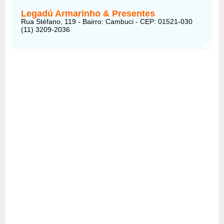
Legadú Armarinho & Presentes
Rua Stéfano, 119 - Bairro: Cambuci - CEP: 01521-030
(11) 3209-2036