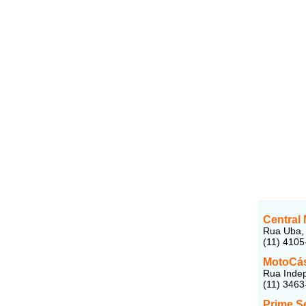
Central
Rua Uba, 
(11) 4105
MotoCás
Rua Indep
(11) 3463
Prime S