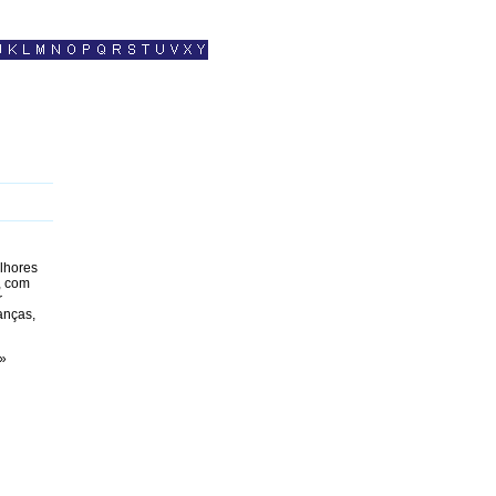
lhores
, com
r
anças,
»