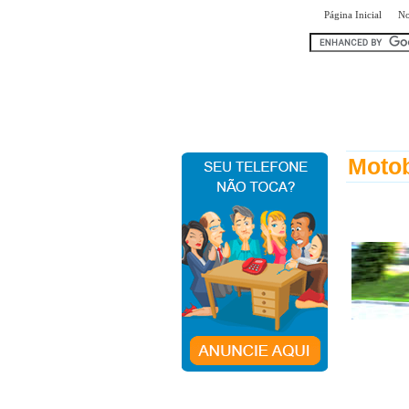
|
Página Inicial
No
encontr
Moto