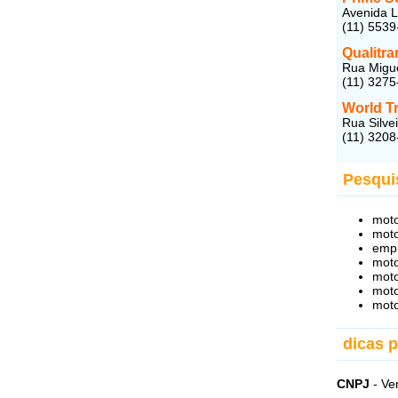
Avenida L
(11) 5539
Qualitr
Rua Migue
(11) 3275
World T
Rua Silve
(11) 3208
Pesqui
moto
mot
emp
mot
moto
moto
moto
dicas 
CNPJ
- Ve