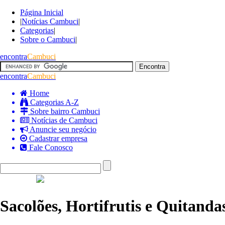
Página Inicial
|
Notícias Cambuci
|
Categorias
|
Sobre o Cambuci
|
encontra
Cambuci
encontra
Cambuci
Home
Categorias A-Z
Sobre bairro Cambuci
Notícias de Cambuci
Anuncie seu negócio
Cadastrar empresa
Fale Conosco
Sacolões, Hortifrutis e Quitand