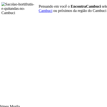
Pensando em você o
EncontraCambuci
sel
Cambuci
ou próximos da região do Cambuci e
Irineu Morila