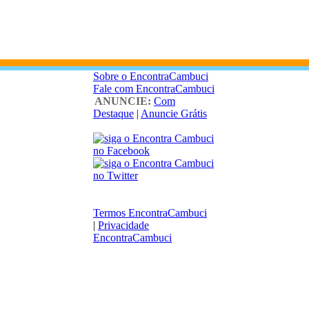
Sobre o EncontraCambuci
Fale com EncontraCambuci
ANUNCIE:
Com
Destaque
|
Anuncie Grátis
Termos EncontraCambuci
|
Privacidade
EncontraCambuci