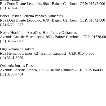
Rua Dom Duarte Leopoldo, 984 - Bairro: Cambuci - CEP: 01542-000
(11) 3207-4357
Isabel Cristina Ferreira Papaleo Alimentos
Rua Dom Duarte Leopoldo, 678 - Bairro: Cambuci - CEP: 01542-000
(11) 3276-4597
Nobre Hortifruti -
Sacolões, Hortifrutis e Quitandas
Avenida Lins de Vasconcelos, 860 - Bairro: Cambuci - CEP: 01538-0
(11) 3207-0842
Olga Yonamine Takara
Rua Hermínio Lemos, 62 - Bairro: Cambuci - CEP: 01540-000
(11) 3341-3069
Quitanda Irmaos Dias
Avenida Lacerda Franco, 1002 - Bairro: Cambuci - CEP: 01536-000
(11) 3208-7484