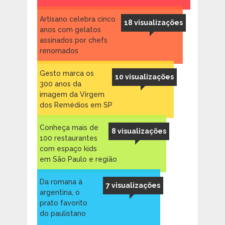
Artisano celebra cinco
18 visualizações
anos com gelatos
assinados por chefs
renomados
Gesto marca os
10 visualizações
300 anos da
imagem da Virgem
dos Remédios em SP
Conheça mais de
8 visualizações
100 restaurantes
com espaço kids
em São Paulo e região
Da romana à
7 visualizações
argentina, o
prato favorito
do paulistano