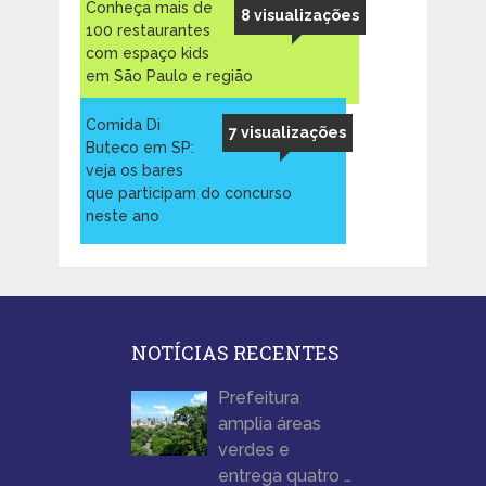
Conheça mais de
8 visualizações
100 restaurantes
com espaço kids
em São Paulo e região
Comida Di
7 visualizações
Buteco em SP:
veja os bares
que participam do concurso
neste ano
NOTÍCIAS RECENTES
Prefeitura
amplia áreas
verdes e
entrega quatro …